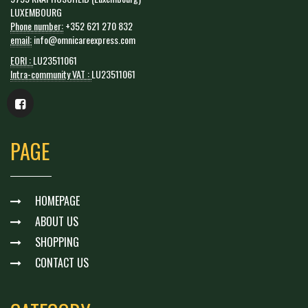
LUXEMBOURG
Phone number:
+352 621 270 832
email:
info@omnicareexpress.com
EORI :
LU23511061
Intra-community VAT :
LU23511061
PAGE
HOMEPAGE
ABOUT US
SHOPPING
CONTACT US