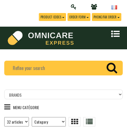
PRODUCT CODES
ORDER FORM
PHONE/FAX ORDER
Filtrer
les
produits
MENU CATÉGORIE
par
marque
Nombre
Trier
d’articles
les